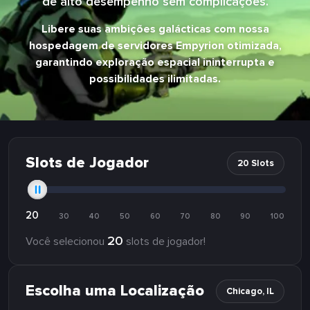
de alto desempenho sem complicações.
Libere suas ambições galácticas com nossa
hospedagem de servidores Empyrion otimizada,
garantindo exploração espacial ininterrupta e
possibilidades ilimitadas.
Slots de Jogador
20 Slots
20
30
40
50
60
70
80
90
100
20
Você selecionou
slots de jogador!
Escolha uma Localização
Chicago, IL