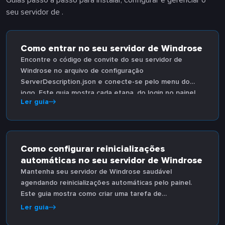
Guias passo a passo para instalar, configurar e gerenciar o
seu servidor de .
Como entrar no seu servidor de Windrose
Encontre o código de convite do seu servidor de
Windrose no arquivo de configuração
ServerDescription.json e conecte-se pelo menu do
jogo. Este guia mostra cada etapa, do login no painel
Ler guia
até entrar no servidor.
Como configurar reinicializações
automáticas no seu servidor de Windrose
Mantenha seu servidor de Windrose saudável
agendando reinicializações automáticas pelo painel.
Este guia mostra como criar uma tarefa de
reinicialização agendada, definir o horário e a
Ler guia
frequência, e ativar opções avançadas de repetição.