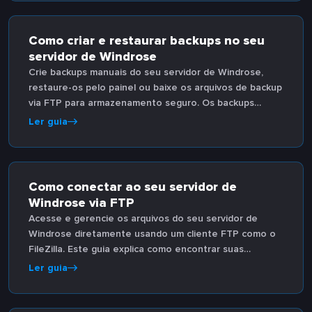
Como criar e restaurar backups no seu
servidor de Windrose
Crie backups manuais do seu servidor de Windrose,
restaure-os pelo painel ou baixe os arquivos de backup
via FTP para armazenamento seguro. Os backups
noturnos automáticos são executados às 2h45.
Ler guia
Como conectar ao seu servidor de
Windrose via FTP
Acesse e gerencie os arquivos do seu servidor de
Windrose diretamente usando um cliente FTP como o
FileZilla. Este guia explica como encontrar suas
credenciais FTP no painel e como configurar a
Ler guia
conexão.