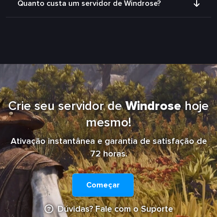
Quanto custa um servidor de Windrose?
Crie seu servidor de
Windrose
hoje
mesmo!
Ativação instantânea e garantia de satisfação de
72 horas.
Começar
Dúvidas? Fale com o Suporte