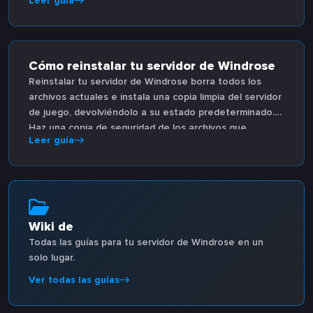
Leer guía
conexión.
Cómo reinstalar tu servidor de Windrose
Reinstalar tu servidor de Windrose borra todos los
archivos actuales e instala una copia limpia del servidor
de juego, devolviéndolo a su estado predeterminado.
Haz una copia de seguridad de los archivos que
Leer guía
necesites antes de empezar.
Wiki de
Todas las guías para tu servidor de Windrose en un
solo lugar.
Ver todas las guías