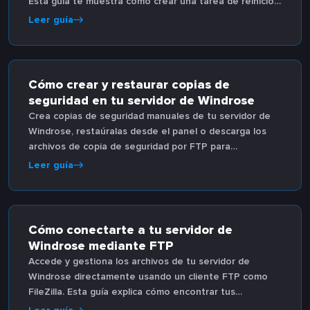
Esta guía te muestra cómo crear una tarea de reinicio
programada, establecer la hora y frecuencia, y habilitar
Leer guía
opciones avanzadas de repetición.
Cómo crear y restaurar copias de
seguridad en tu servidor de Windrose
Crea copias de seguridad manuales de tu servidor de
Windrose, restaúralas desde el panel o descarga los
archivos de copia de seguridad por FTP para
guardarlos. Las copias de seguridad nocturnas
Leer guía
automáticas se ejecutan a las 2:45 AM.
Cómo conectarte a tu servidor de
Windrose mediante FTP
Accede y gestiona los archivos de tu servidor de
Windrose directamente usando un cliente FTP como
FileZilla. Esta guía explica cómo encontrar tus
credenciales FTP en el panel y cómo configurar la