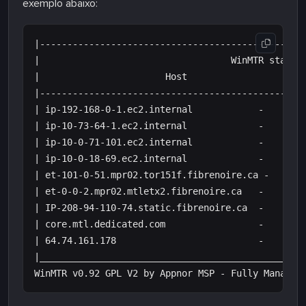
exemplo abaixo:
|-------------------------------------------------
|                                   WinMTR statist
|                       Host                    - 
|------------------------------------------------|
| ip-192-168-0-1.ec2.internal            -    0 | 
| ip-10-73-64-1.ec2.internal             -    0 | 
| ip-10-0-71-101.ec2.internal            -    0 | 
| ip-10-0-18-69.ec2.internal             -    0 | 
| et-101-0-51.mpr02.tor151f.fibrenoire.ca -   0 | 
| et-0-0-2.mpr02.mtletx2.fibrenoire.ca   -    0 | 
| IP-208-94-110-74.static.fibrenoire.ca  -    0 | 
| core.mtl.dedicated.com                 -    0 | 
| 64.74.161.178                          -    0 | 
|________________________________________________|