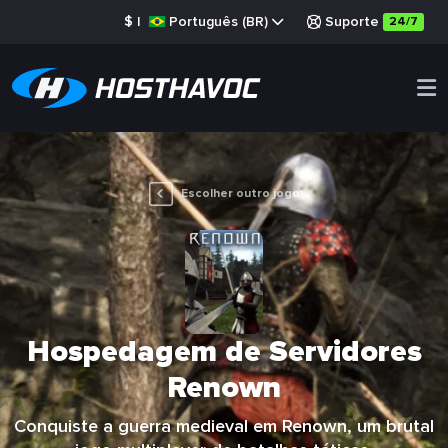
$
|
Português (BR)
Suporte
24/7
Escolher outro jogo
Hospedagem de Servidores
Renown
Conquiste a guerra medieval em Renown, um brutal