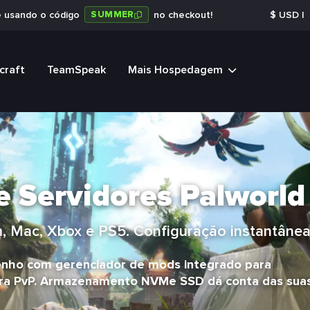
SUMMER
e usando o código
no checkout!
$
USD
|
craft
TeamSpeak
Mais Hospedagem
 Servidores Palworld
 Mac, Xbox e PS5. Configuração instantânea,
enho com gerenciador de mods integrado para
ara PvP. Armazenamento NVMe SSD dá conta das sua