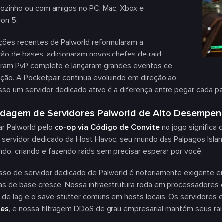
sozinho ou com amigos no PC, Mac, Xbox e
ion 5.
ções recentes de Palworld reformularam a
ão de bases, adicionaram novos chefes de raid,
ziram PvP completo e lançaram grandes eventos de
ção. A Pocketpair continua evoluindo em direção ao
 isso um servidor dedicado ativo é a diferença entre pegar cada 
dagem de Servidores Palworld de Alto Desempenh
r Palworld pelo
co-op via Código de Convite
no jogo significa
servidor dedicado da Host Havoc, seu mundo das Palpagos Island
ndo, criando e fazendo raids sem precisar esperar por você.
sso de servidor dedicado de Palworld é notoriamente exigente 
ras de base cresce. Nossa infraestrutura roda em processadores
 de lag e o save-stutter comuns em hosts locais. Os servidores 
res
, e nossa filtragem DDoS de grau empresarial mantém seus raid