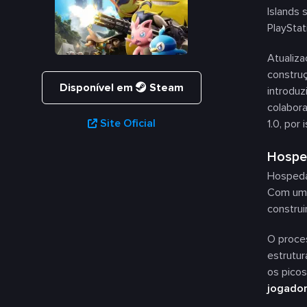
Islands 
PlayStat
Atualiza
construç
Disponível em
Steam
introdu
colabora
Site Oficial
1.0, por
Hospe
Hospeda
Com um 
construi
O proce
estrutu
os picos
jogado