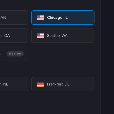
 CAN
Chicago, IL
es, CA
Seattle, WA
A
Esgotado
, NL
Frankfurt, DE