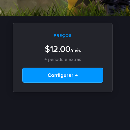
PREÇOS
$12.00
/mês
+ período e extras
Configurar →