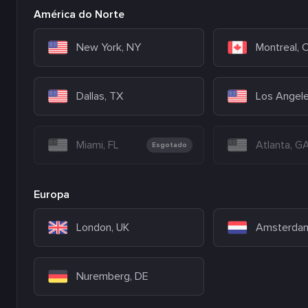
América do Norte
New York, NY
Montreal,
Dallas, TX
Los Angel
Miami, FL
Atlanta, G
Esgotado
Europa
London, UK
Amsterdam
Nuremberg, DE