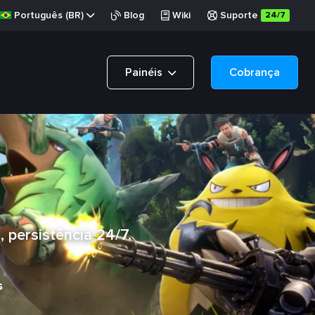
Português (BR)
Blog
Wiki
Suporte
24/7
Painéis
Cobrança
 persistência 24/7.
s