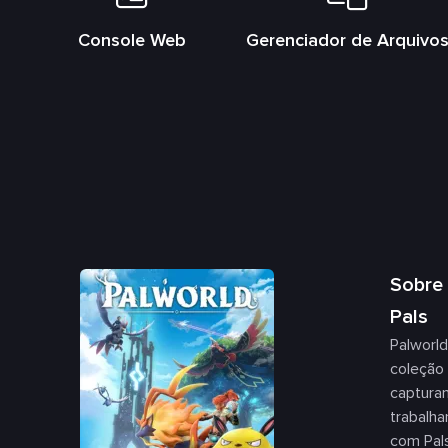
Console Web
Gerenciador de Arquivo
Sobre 
Pals
Palworl
coleção 
capturam
trabalha
com Pal