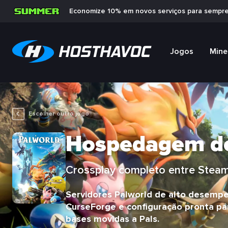
Economize 10% em novos serviços para sempr
Jogos
Mine
Escolher outro jogo
Hospedagem de
Crossplay completo entre Steam,
Servidores Palworld de alto desemp
CurseForge e configuração pronta p
bases movidas a Pals.