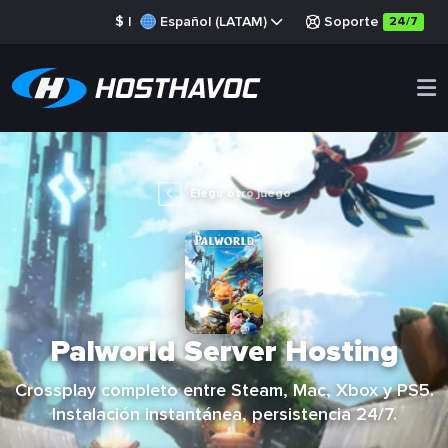
$
|
Español (LATAM)
Soporte
24/7
Elegir otro juego
Palworld Server Hosting
Crossplay completo entre Steam, Mac, Xbox y PS5.
Instalación instantánea, persistencia 24/7.