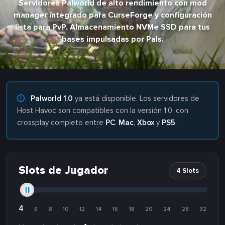
Servidores Palworld de alto rendimiento con mod
manager integrado para CurseForge y configuración
lista para PvP. Almacenamiento NVMe SSD para tus
bases impulsadas por Pals.
Palworld 1.0
ya está disponible. Los servidores de
Host Havoc son compatibles con la versión 1.0, con
crossplay completo entre
PC
,
Mac
,
Xbox
y
PS5
.
Slots de Jugador
4 Slots
4
6
8
10
12
14
16
18
20
24
28
32