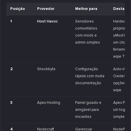
Posição
Provedor
Melhor para
Destaqu
1
Host Havoc
Servidores
Hardware
comunitários
próprio;
com mods e
uMod/Oxi
admin simples
um clique;
ferrament
wipe TCA
2
Shockbyte
Configuração
Auto-inst
rápida com muita
Oxide/uM
documentação
opções de
wipe
3
Apex Hosting
Painel guiado e
Apex Pane
amigável para
um toggl
iniciantes
simples
4
Nodecraft
Gerenciar
NodePane