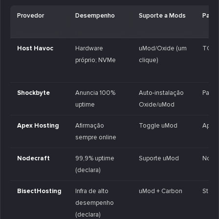
Provedor
Desempenho
Suporte a Mods
Paine
Host Havoc
Hardware
uMod/Oxide (um
TCAd
próprio; NVMe
clique)
Shockbyte
Anuncia 100%
Auto-instalação
Paine
uptime
Oxide/uMod
Apex Hosting
Afirmação
Toggle uMod
Apex 
sempre online
Nodecraft
99,9% uptime
Suporte uMod
Node
(declara)
BisectHosting
Infra de alto
uMod + Carbon
Starb
desempenho
(declara)