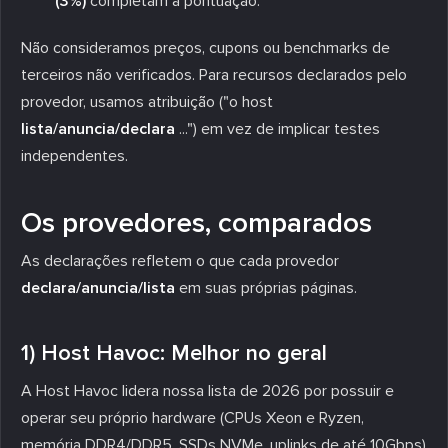
(3%)
completam a pontuação.
Não consideramos preços, cupons ou benchmarks de
terceiros não verificados. Para recursos declarados pelo
provedor, usamos atribuição ("o host
lista/anuncia/declara
...") em vez de implicar testes
independentes.
Os provedores, comparados
As declarações refletem o que cada provedor
declara/anuncia/lista
em suas próprias páginas.
1) Host Havoc: Melhor no geral
A Host Havoc lidera nossa lista de 2026 por possuir e
operar seu próprio hardware (CPUs Xeon e Ryzen,
memória DDR4/DDR5, SSDs NVMe, uplinks de até 10Gbps)