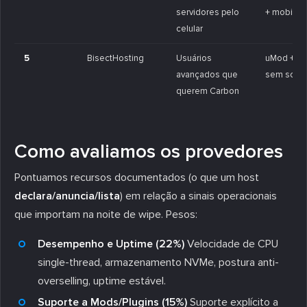
servidores pelo
+ mobile
celular
5
BisectHosting
Usuários
uMod + C
avançados que
sem script
querem Carbon
Como avaliamos os provedores
Pontuamos recursos documentados (o que um host
declara/anuncia/lista
) em relação a sinais operacionais
que importam na noite de wipe. Pesos:
Desempenho e Uptime (22%)
Velocidade de CPU
single-thread, armazenamento NVMe, postura anti-
overselling, uptime estável.
Suporte a Mods/Plugins (15%)
Suporte explícito a