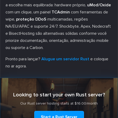
a escolha mais equilibrada: hardware próprio,
uMod/Oxide
com um clique, um painel
TCAdmin
com ferramentas de
wipe,
proteção DDoS
multicamadas, regiões
NA/EU/APAC e suporte 24/7. Shockbyte, Apex, Nodecraft
e BisectHosting são alternativas sólidas conforme você
priorize documentação, orientação, administração mobile
ou suporte a Carbon.
Pronto para lançar?
Alugue um servidor Rust
e coloque
no ar agora.
Looking to start your own Rust server?
Our Rust server hosting starts at $16.00/month
Start a Rust Server