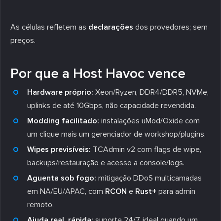
As células refletem as
declarações
dos provedores; sem
preços.
Por que a Host Havoc vence
Hardware próprio:
Xeon/Ryzen, DDR4/DDR5, NVMe,
uplinks de até 10Gbps, não capacidade revendida.
Modding facilitado:
instalações uMod/Oxide com
um clique mais um gerenciador de workshop/plugins.
Wipes previsíveis:
TCAdmin v2 com flags de wipe,
backups/restauração e acesso a console/logs.
Aguenta sob fogo:
mitigação DDoS multicamadas
em NA/EU/APAC, com
RCON
e
Rust+
para admin
remoto.
Ajuda real, rápida:
suporte 24/7, ideal quando um