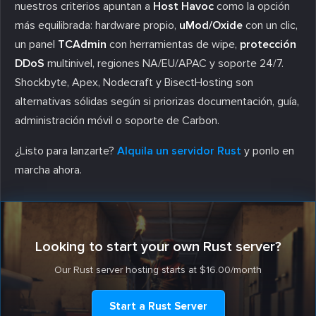
nuestros criterios apuntan a
Host Havoc
como la opción
más equilibrada: hardware propio,
uMod/Oxide
con un clic,
un panel
TCAdmin
con herramientas de wipe,
protección
DDoS
multinivel, regiones NA/EU/APAC y soporte 24/7.
Shockbyte, Apex, Nodecraft y BisectHosting son
alternativas sólidas según si priorizas documentación, guía,
administración móvil o soporte de Carbon.
¿Listo para lanzarte?
Alquila un servidor Rust
y ponlo en
marcha ahora.
Looking to start your own Rust server?
Our Rust server hosting starts at $16.00/month
Start a Rust Server