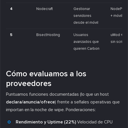
4
Nodecraft
Gestionar
NodePane
servidores
+ móvil
desde el móvil
5
BisectHosting
Usuarios
uMod + C
avanzados que
sin scripts
quieren Carbon
Cómo evaluamos a los
proveedores
Puntuamos funciones documentadas (lo que un host
declara/anuncia/ofrece
) frente a señales operativas que
importan en la noche de wipe. Ponderaciones:
Rendimiento y Uptime (22%)
Velocidad de CPU