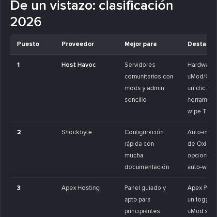
De un vistazo: clasificación
2026
Puesto
Proveedor
Mejor para
Destaca
1
Host Havoc
Servidores
Hardware 
comunitarios con
uMod/Oxi
mods y admin
un clic;
sencillo
herramien
wipe TCA
2
Shockbyte
Configuración
Auto-insta
rápida con
de Oxide
mucha
opciones 
documentación
auto-wipe
3
Apex Hosting
Panel guiado y
Apex Pane
apto para
un toggle
principiantes
uMod senc