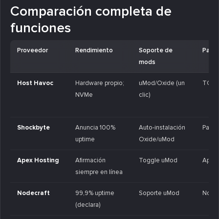
Comparación completa de
funciones
Proveedor
Rendimiento
Soporte de
Panel
mods
Host Havoc
Hardware propio;
uMod/Oxide (un
TCAd
NVMe
clic)
Shockbyte
Anuncia 100%
Auto-instalación
Panel
uptime
Oxide/uMod
Apex Hosting
Afirmación
Toggle uMod
Apex 
siempre en línea
Nodecraft
99,9% uptime
Soporte uMod
Node
(declara)