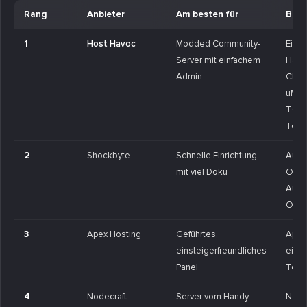
Rang
Anbieter
Am besten für
Beso
1
Host Havoc
Modded Community-
Eige
Server mit einfachem
Hard
Admin
Click
uMod
TCAd
Tool
2
Shockbyte
Schnelle Einrichtung
Auto-
mit viel Doku
Oxid
Auto
Opti
3
Apex Hosting
Geführtes,
Apex 
einsteigerfreundliches
einf
Panel
Togg
4
Nodecraft
Server vom Handy
Node