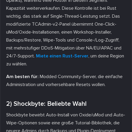
Uplinks), während viele Hoster in diesem Segment
Kapazität weiterverkaufen. Diese Kontrolle ist bei Rust
wichtig, das stark auf Single-Thread-Leistung setzt. Das
modifizierte TCAdmin-v2-Panel übernimmt One-Click-
uMod/Oxide-Installationen, einen Workshop-Installer,
Backups/Restore, Wipe-Tools und Console-/Log-Zugriff,
mit mehrstufiger DDoS-Mitigation über NA/EU/APAC und
24/7-Support.
Miete einen Rust-Server
, um deine Region
zu wählen.
Am besten für:
Modded Community-Server, die einfache
Administration und vorhersehbare Resets wollen.
2) Shockbyte: Beliebte Wahl
Shockbyte bewirbt Auto-Install von Oxide/uMod und Auto-
Wipe-Optionen sowie eine große Tutorial-Bibliothek, die
neuere Admins durch Backups und Plugin-Deployment