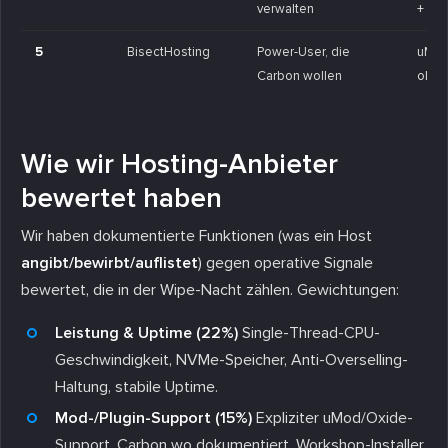
verwalten
+ Mo
5
BisectHosting
Power-User, die
uMod
Carbon wollen
ohne 
Wie wir Hosting-Anbieter
bewertet haben
Wir haben dokumentierte Funktionen (was ein Host
angibt/bewirbt/auflistet
) gegen operative Signale
bewertet, die in der Wipe-Nacht zählen. Gewichtungen:
Leistung & Uptime (22%)
Single-Thread-CPU-
Geschwindigkeit, NVMe-Speicher, Anti-Overselling-
Haltung, stabile Uptime.
Mod-/Plugin-Support (15%)
Expliziter uMod/Oxide-
Support, Carbon wo dokumentiert, Workshop-Installer