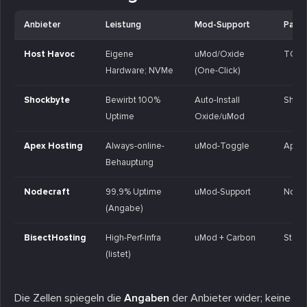
Anbieter
Leistung
Mod-Support
Panel
Host Havoc
Eigene
uMod/Oxide
TCAd
Hardware; NVMe
(One-Click)
Shockbyte
Bewirbt 100%
Auto-Install
Shock
Uptime
Oxide/uMod
Apex Hosting
Always-online-
uMod-Toggle
Apex 
Behauptung
Nodecraft
99,9% Uptime
uMod-Support
Node
(Angabe)
BisectHosting
High-Perf-Infra
uMod + Carbon
Starb
(listet)
Die Zellen spiegeln die
Angaben
der Anbieter wider; keine