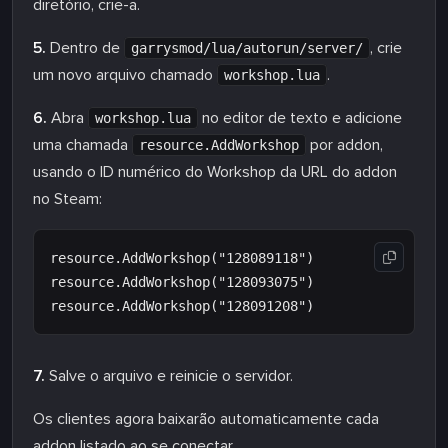
diretório, crie-a.
5.
Dentro de
, crie
garrysmod/lua/autorun/server/
um novo arquivo chamado
.
workshop.lua
6.
Abra
no editor de texto e adicione
workshop.lua
uma chamada
por addon,
resource.AddWorkshop
usando o ID numérico do Workshop da URL do addon
no Steam:
resource.AddWorkshop("128089118")

resource.AddWorkshop("128093075")

7.
Salve o arquivo e reinicie o servidor.
Os clientes agora baixarão automaticamente cada
addon listado ao se conectar.