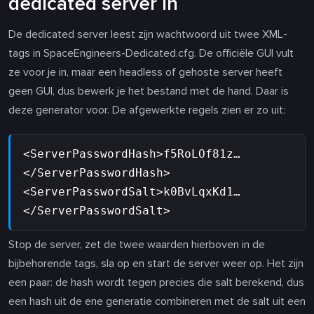
dedicated server in
De dedicated server leest zijn wachtwoord uit twee XML-
tags in SpaceEngineers-Dedicated.cfg. De officiële GUI vult
ze voor je in, maar een headless of gehoste server heeft
geen GUI, dus bewerk je het bestand met de hand. Daar is
deze generator voor. De afgewerkte regels zien er zo uit:
<ServerPasswordHash>f5RoLOf81z…
</ServerPasswordHash>
<ServerPasswordSalt>k0BvLqxKd1…
</ServerPasswordSalt>
Stop de server, zet de twee waarden hierboven in de
bijbehorende tags, sla op en start de server weer op. Het zijn
een paar: de hash wordt tegen precies die salt berekend, dus
een hash uit de ene generatie combineren met de salt uit een