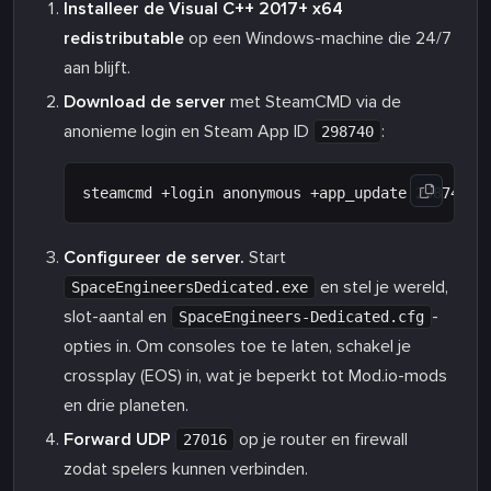
Installeer de Visual C++ 2017+ x64
redistributable
op een Windows-machine die 24/7
aan blijft.
Download de server
met SteamCMD via de
anonieme login en Steam App ID
:
298740
Configureer de server.
Start
en stel je wereld,
SpaceEngineersDedicated.exe
slot-aantal en
-
SpaceEngineers-Dedicated.cfg
opties in. Om consoles toe te laten, schakel je
crossplay (EOS) in, wat je beperkt tot Mod.io-mods
en drie planeten.
Forward UDP
op je router en firewall
27016
zodat spelers kunnen verbinden.