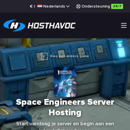
€
|
Nederlands
Ondersteuning
24/7
Kies een andere game
Space Engineers Server
Hosting
Start vandaag je server en begin aan een