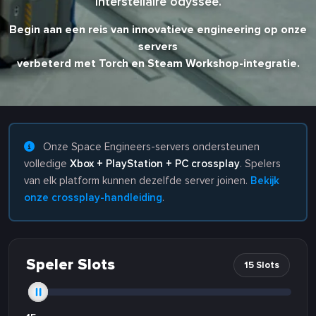
interstellaire odyssee.
Begin aan een reis van innovatieve engineering op onze
servers
verbeterd met Torch en Steam Workshop-integratie.
Onze Space Engineers-servers ondersteunen
volledige
Xbox + PlayStation + PC crossplay
. Spelers
van elk platform kunnen dezelfde server joinen.
Bekijk
onze crossplay-handleiding
.
Speler Slots
15 Slots