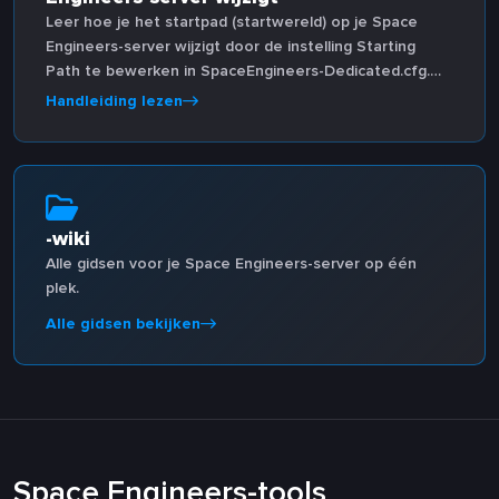
Leer hoe je het startpad (startwereld) op je Space
Engineers-server wijzigt door de instelling Starting
Path te bewerken in SpaceEngineers-Dedicated.cfg.
Inclusief de volledige lijst met standaardwerelden met
Handleiding lezen
crossplay-notities.
-wiki
Alle gidsen voor je Space Engineers-server op één
plek.
Alle gidsen bekijken
Space Engineers-tools