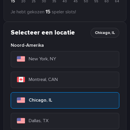
15
20
25
30
35
40
45
50
55
60
64
15
Je hebt gekozen
speler slots!
Selecteer een locatie
Chicago, IL
Noord-Amerika
New York, NY
Montreal, CAN
Chicago, IL
Dallas, TX