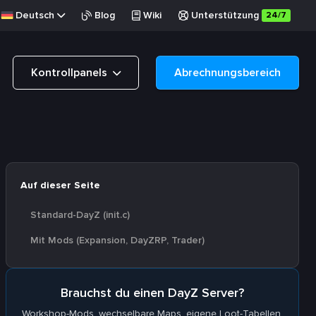
Deutsch
Blog
Wiki
Unterstützung
24/7
Kontrollpanels
Abrechnungsbereich
Auf dieser Seite
Standard-DayZ (init.c)
Mit Mods (Expansion, DayZRP, Trader)
Brauchst du einen DayZ Server?
Workshop-Mods, wechselbare Maps, eigene Loot-Tabellen.