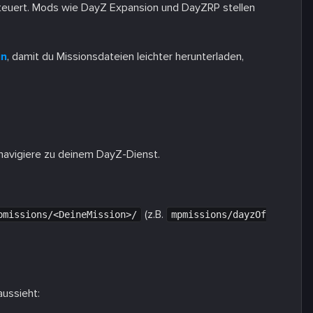
teuert. Mods wie DayZ Expansion und DayZRP stellen
in
, damit du Missionsdateien leichter herunterladen,
navigiere zu deinem DayZ-Dienst.
(z.B.
pmissions/<DeineMission>/
mpmissions/dayzOf
ussieht: