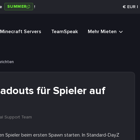
SUMMER
de
!
€
EUR
|
Minecraft Servers
TeamSpeak
Mehr Mieten
richten
adouts für Spieler auf
al Support Team
en Spieler beim ersten Spawn starten. In Standard-DayZ