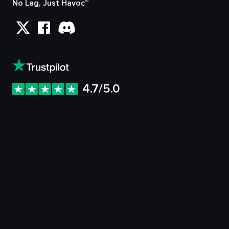
No Lag, Just Havoc™
4.7/5.0