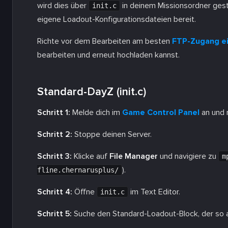
wird dies über
in deinem Missionsordner ges
init.c
eigene Loadout-Konfigurationsdateien bereit.
Richte vor dem Bearbeiten am besten
FTP-Zugang e
bearbeiten und erneut hochladen kannst.
Standard-DayZ (init.c)
Schritt 1:
Melde dich im
Game Control Panel
an und 
Schritt 2:
Stoppe deinen Server.
Schritt 3:
Klicke auf
File Manager
und navigiere zu
m
).
fline.chernarusplus/
Schritt 4:
Öffne
im Text Editor.
init.c
Schritt 5:
Suche den Standard-Loadout-Block, der so a