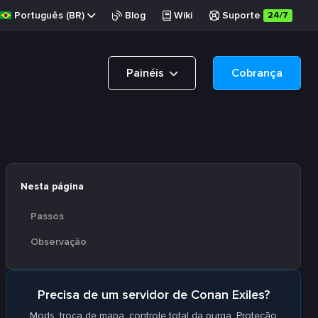
Português (BR)
Blog
Wiki
Suporte
24/7
Painéis
Cobrança
Nesta página
Passos
Observação
Precisa de um servidor de Conan Exiles?
Mods, troca de mapa, controle total da purga. Proteção