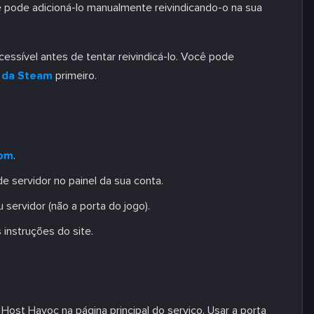
 pode adicioná-lo manualmente reivindicando-o na sua
essível antes de tentar reivindicá-lo. Você pode
s da Steam
primeiro.
com
.
e servidor no painel da sua conta.
 servidor (não a porta do jogo).
instruções do site.
 Host Havoc na página principal do serviço. Usar a porta