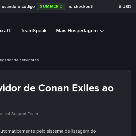
SUMMER
e usando o código
no checkout!
$
USD
|
craft
TeamSpeak
Mais Hospedagem
vegador de servidores
idor de Conan Exiles ao
hnical Support Team
automaticamente pelo sistema de listagem do