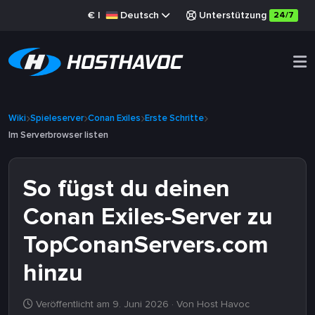
€
|
Deutsch
Unterstützung
24/7
Wiki
Spieleserver
Conan Exiles
Erste Schritte
Im Serverbrowser listen
So fügst du deinen
Conan Exiles-Server zu
TopConanServers.com
hinzu
Veröffentlicht am 9. Juni 2026
· Von Host Havoc