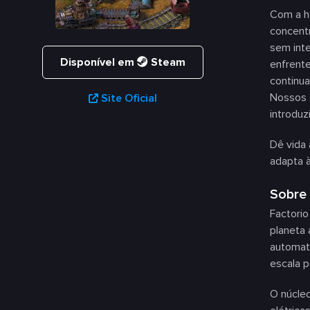
Com a h
concent
sem inte
Disponível em
Steam
enfrent
continua
Nossos s
Site Oficial
introduz
Dê vida
adapta 
Sobre
Factori
planeta 
automati
escala p
O núcleo