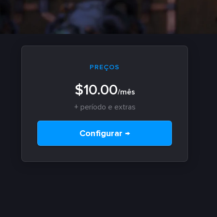
PREÇOS
$10.00
/mês
+ período e extras
Configurar →