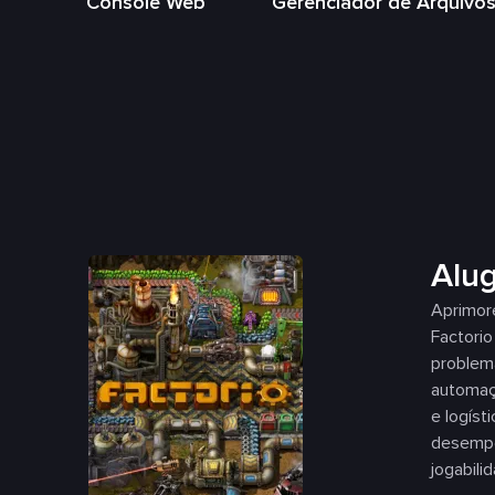
Console Web
Gerenciador de Arquivo
Alug
Aprimor
Factori
problem
automaçã
e logíst
desempe
jogabili