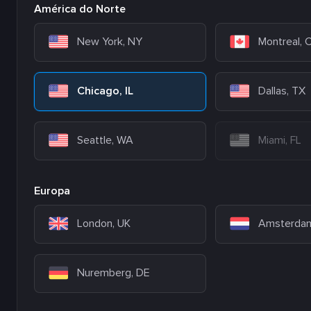
América do Norte
New York, NY
Montreal,
Chicago, IL
Dallas, TX
Seattle, WA
Miami, FL
Europa
London, UK
Amsterdam
Nuremberg, DE