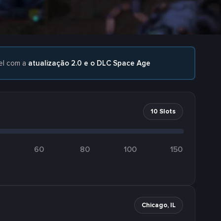
el com a
atualização 2.0 e o DLC Space Age
10 Slots
60
80
100
150
Chicago, IL