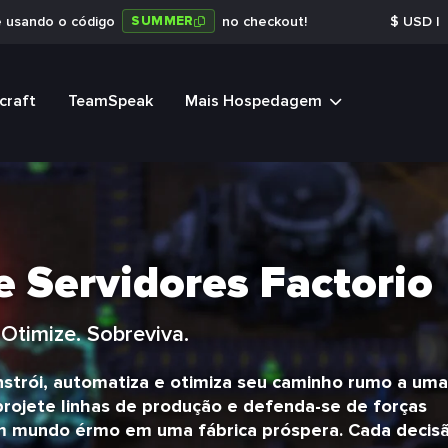
SUMMER
e usando o código
no checkout!
$
USD
|
craft
TeamSpeak
Mais Hospedagem
Servidores Factorio
Otimize. Sobreviva.
nstrói, automatiza e otimiza seu caminho rumo a uma
 projete linhas de produção e defenda-se de forças
um mundo érmo em uma fábrica próspera. Cada decis