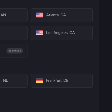
 CAN
Atlanta, GA
Los Angeles, CA
Esgotado
, NL
Frankfurt, DE