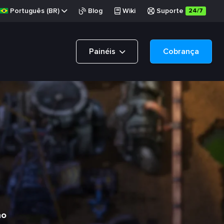
Português (BR)
Blog
Wiki
Suporte
24/7
Painéis
Cobrança
ão