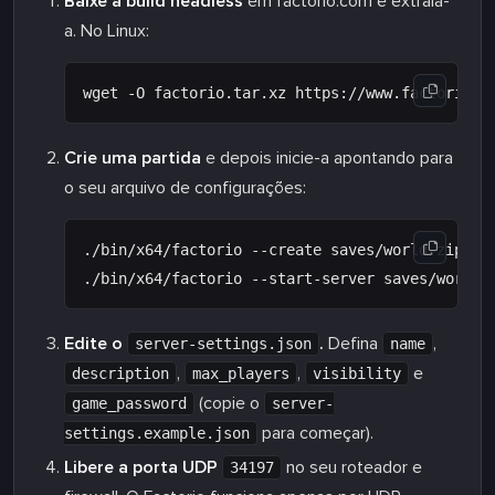
Baixe a build headless
em factorio.com e extraia-
a. No Linux:
Crie uma partida
e depois inicie-a apontando para
o seu arquivo de configurações:
./bin/x64/factorio --create saves/world.zip

Edite o
.
Defina
,
server-settings.json
name
,
,
e
description
max_players
visibility
(copie o
game_password
server-
para começar).
settings.example.json
Libere a porta UDP
no seu roteador e
34197