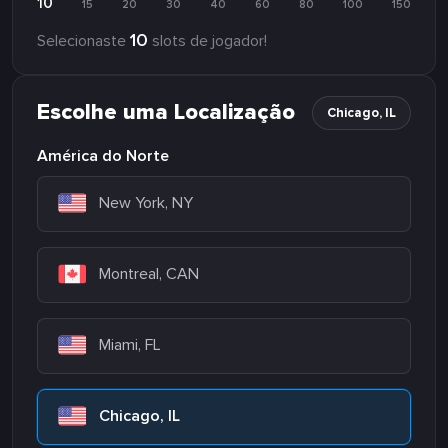
10
15
20
30
40
60
80
100
150
10
Selecionaste
slots de jogador!
Escolhe uma Localização
Chicago, IL
América do Norte
New York, NY
Montreal, CAN
Miami, FL
Chicago, IL