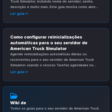
Truck Simulator, incluindo nome do servidor, senha,
descrição e muito mais. Este guia mostra como abrir
server_config.sii no Config Editor e salvar as
Ler guia
alterações.
Como configurar reinicializações
automáticas para o seu servidor de
American Truck Simulator
Agende reinicializações automáticas diárias ou
recorrentes para o seu servidor de American Truck
Simulator usando o recurso Tarefas agendadas no
Game Control Panel. Mantém o servidor atualizado
Ler guia
sem intervenção manual.
Wiki de
Todos os guias para o seu servidor de American Truck