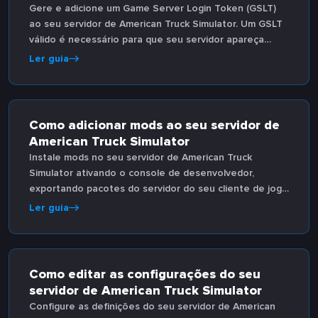
Gere e adicione um Game Server Login Token (GSLT)
ao seu servidor de American Truck Simulator. Um GSLT
válido é necessário para que seu servidor apareça
publicamente no navegador de Comboios.
Ler guia
Como adicionar mods ao seu servidor de
American Truck Simulator
Instale mods no seu servidor de American Truck
Simulator ativando o console de desenvolvedor,
exportando pacotes do servidor do seu cliente de jogo
local e fazendo upload pelo File Manager. Funciona
Ler guia
para servidores ATS e ETS2.
Como editar as configurações do seu
servidor de American Truck Simulator
Configure as definições do seu servidor de American