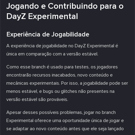
Jogando e Contribuindo para o
DayZ Experimental
Experiência de Jogabilidade
A experiência de jogabilidade no DayZ Experimental é
única em comparação com a versão estável.
Como esse branch é usado para testes, os jogadores
encontrarão recursos inacabados, novo conteúdo e
mecânicas experimentais. Por isso, a jogabilidade pode ser
menos estável, e bugs ou glitches não presentes na
versão estável são prováveis.
Apesar desses possíveis problemas, jogar no branch
Experimental oferece uma oportunidade única de jogar e
se adaptar ao novo conteúdo antes que ele seja lançado