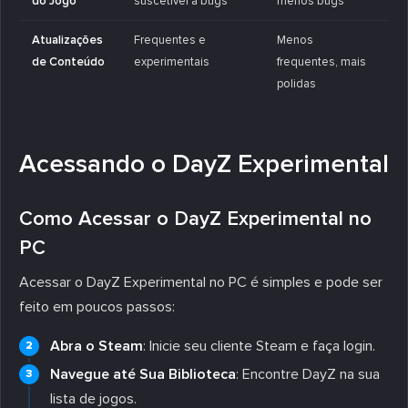
do Jogo
suscetível a bugs
menos bugs
Atualizações
Frequentes e
Menos
de Conteúdo
experimentais
frequentes, mais
polidas
Acessando o DayZ Experimental
Como Acessar o DayZ Experimental no
PC
Acessar o DayZ Experimental no PC é simples e pode ser
feito em poucos passos:
Abra o Steam
: Inicie seu cliente Steam e faça login.
Navegue até Sua Biblioteca
: Encontre DayZ na sua
lista de jogos.