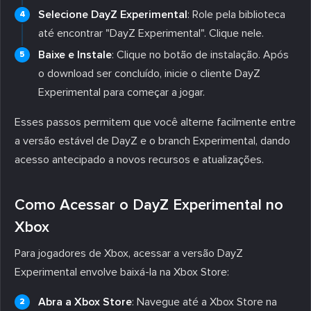
Selecione DayZ Experimental
: Role pela biblioteca
até encontrar "DayZ Experimental". Clique nele.
Baixe e Instale
: Clique no botão de instalação. Após
o download ser concluído, inicie o cliente DayZ
Experimental para começar a jogar.
Esses passos permitem que você alterne facilmente entre
a versão estável de DayZ e o branch Experimental, dando
acesso antecipado a novos recursos e atualizações.
Como Acessar o DayZ Experimental no
Xbox
Para jogadores de Xbox, acessar a versão DayZ
Experimental envolve baixá-la na Xbox Store:
Abra a Xbox Store
: Navegue até a Xbox Store na