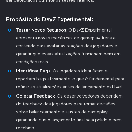
ser detectados durante os testes internos.
Propósito do DayZ Experimental:
Testar Novos Recursos
: O DayZ Experimental
apresenta novas mecânicas de gameplay, itens e
conteúdo para avaliar as reações dos jogadores e
garantir que essas atualizações funcionem bem em
condições reais.
Identificar Bugs
: Os jogadores identificam e
reportam bugs ativamente, o que é fundamental para
refinar as atualizações antes do lançamento estável.
Coletar Feedback
: Os desenvolvedores dependem
do feedback dos jogadores para tomar decisões
sobre balanceamento e ajustes de gameplay,
garantindo que o lançamento final seja polido e bem
recebido.