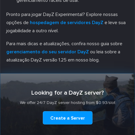
gerenciamento fáceis de usar.
Pronto para jogar DayZ Experimental? Explore nossas
opções de
hospedagem de servidores DayZ
e leve sua
jogabilidade a outro nível.
Para mais dicas e atualizações, confira nosso guia sobre
gerenciamento do seu servidor DayZ
ou leia sobre a
atualização DayZ versão 1.25 em nosso blog.
Looking for a DayZ server?
We offer 24/7 DayZ server hosting from $0.93/slot
Create a Server