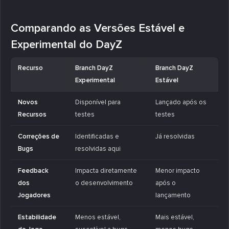
Comparando as Versões Estável e
Experimental do DayZ
Recurso
Branch DayZ
Branch DayZ
Experimental
Estável
Novos
Disponível para
Lançado após os
Recursos
testes
testes
Correções de
Identificadas e
Já resolvidas
Bugs
resolvidas aqui
Feedback
Impacta diretamente
Menor impacto
dos
o desenvolvimento
após o
Jogadores
lançamento
Estabilidade
Menos estável,
Mais estável,