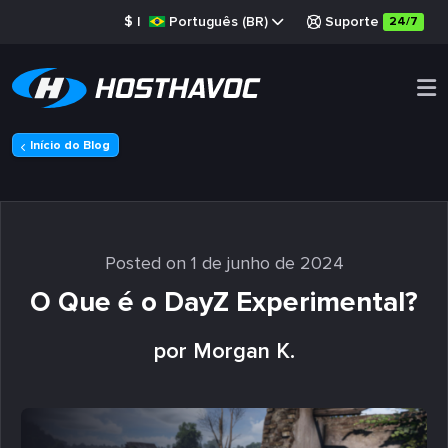
$
|
Português (BR)
Suporte
24/7
Início do Blog
Posted on 1 de junho de 2024
O Que é o DayZ Experimental?
por Morgan K.