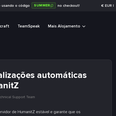
SUMMER
e usando o código
no checkout!
€
EUR
|
craft
TeamSpeak
Mais Alojamento
alizações automáticas
anitZ
chnical Support Team
ervidor de HumanitZ estável e garante que os