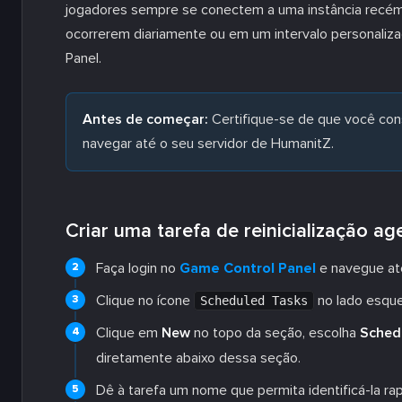
jogadores sempre se conectem a uma instância recém-i
ocorrerem diariamente ou em um intervalo personaliz
Panel.
Antes de começar:
Certifique-se de que você con
navegar até o seu servidor de HumanitZ.
Criar uma tarefa de reinicialização a
Faça login no
Game Control Panel
e navegue até
Clique no ícone
no lado esque
Scheduled Tasks
Clique em
New
no topo da seção, escolha
Sched
diretamente abaixo dessa seção.
Dê à tarefa um nome que permita identificá-la ra