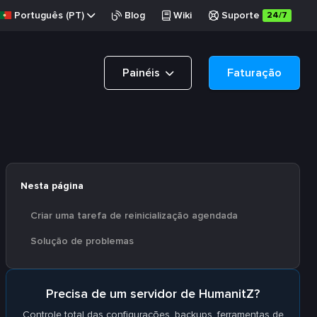
Português (PT)
Blog
Wiki
Suporte
24/7
Painéis
Faturação
Nesta página
Criar uma tarefa de reinicialização agendada
Solução de problemas
Precisa de um servidor de HumanitZ?
Controle total das configurações, backups, ferramentas de