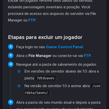
Excluir um jogador remove seus dados do servidor,
incluindo personagem, inventário e posição. Você
precisará de acesso aos arquivos do servidor via File
Manager ou
FTP
.
Etapas para excluir um jogador
Faça login no seu
Game Control Panel
.
Abra o
File Manager
ou conecte-se via
FTP
.
Navegue até a pasta de salvamento do jogador:
Em versões de servidor abaixo de 1.0: abra a
pasta
.
7dtdsaves
Na versão de servidor 1.0 e acima: abra
/use
.
rdata/Saves/
Abra a pasta do seu mundo atual e depois a pasta