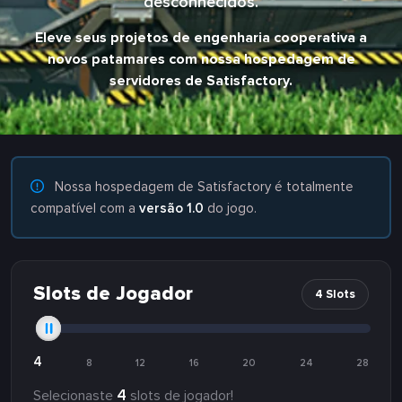
desconhecidos.
Eleve seus projetos de engenharia cooperativa a
novos patamares com nossa hospedagem de
servidores de Satisfactory.
Nossa hospedagem de Satisfactory é totalmente
compatível com a
versão 1.0
do jogo.
Slots de Jogador
4 Slots
4
8
12
16
20
24
28
4
Selecionaste
slots de jogador!