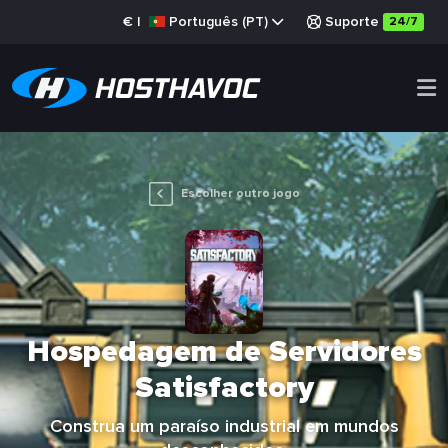
€
|
Português (PT)
Suporte
24/7
Escolher outro jogo
Hospedagem de Servidores
Satisfactory
Construa um paraíso industrial em mundos