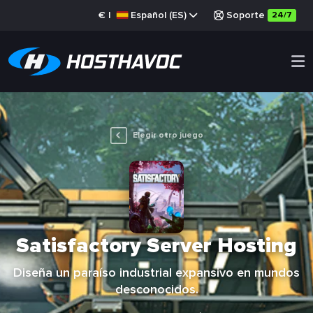
€
|
Español (ES)
Soporte
24/7
Elegir otro juego
Satisfactory Server Hosting
Diseña un paraíso industrial expansivo en mundos
desconocidos.