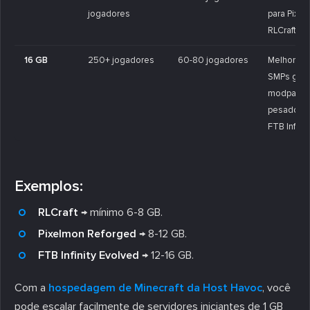
jogadores
para Pixe
RLCraft.
16 GB
250+ jogadores
60-80 jogadores
Melhor pa
SMPs gra
modpack
pesados 
FTB Infinity
Exemplos:
RLCraft
→ mínimo 6-8 GB.
Pixelmon Reforged
→ 8-12 GB.
FTB Infinity Evolved
→ 12-16 GB.
Com a
hospedagem de Minecraft da Host Havoc
, você
pode escalar facilmente de servidores iniciantes de 1 GB