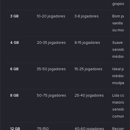
grupos vani
3 GB
10-20 jogadores
3-8 jogadores
Bom para
vanilla p
ou mods l
4 GB
20-35 jogadores
8-15 jogadores
Suave par
servidores
médios.
6 GB
35-50 jogadores
15-25 jogadores
Ideal par
médios o
modpacks 
8 GB
50-75 jogadores
25-40 jogadores
Lida com 
maioria d
servidore
comunitári
12 GB
75-150
40-60 jogadores
Recomen