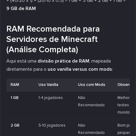
+ (40/20 x 1) + (20/10 x 0,5) = 1 GB + 5 GB + 2 GB + 1 GB =
9 GB de RAM
RAM Recomendada para
Servidores de Minecraft
(Análise Completa)
Aqui está uma
divisão prática de RAM
, mapeada
diretamente para o
uso vanilla versus com mods
:
RAM
Uso Vanilla
Uso com Mods
Observaç
1 GB
1-4 jogadores
Não
Melhor pa
Recomendado
testes ou
mundos so
2 GB
5-10 jogadores
Não
Bom para
Recomendado
pequenos