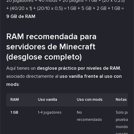
20 jugadores + 40 mods + 20 plugins = 1 GB + (20 x 0,25)
+ (40/20 x 1) + (20/10 x 0,5) = 1 GB + 5 GB + 2 GB + 1 GB =
9 GB de RAM
RAM recomendada para
servidores de Minecraft
(desglose completo)
Aquí tienes un
desglose práctico por niveles de RAM
,
asociado directamente al
uso vanilla frente al uso con
mods
:
RAM
Uso vanilla
Uso con mods
Notas
1 GB
1-4 jugadores
No
Solo para
recomendado
pruebas o
mundos e
jugador.