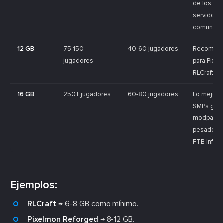
de los
servidore
comunitari
12 GB
75-150
40-60 jugadores
Recomen
jugadores
para Pixe
RLCraft.
16 GB
250+ jugadores
60-80 jugadores
Lo mejor p
SMPs gra
modpack
pesados 
FTB Infinity
Ejemplos:
RLCraft
→ 6-8 GB como mínimo.
Pixelmon Reforged
→ 8-12 GB.