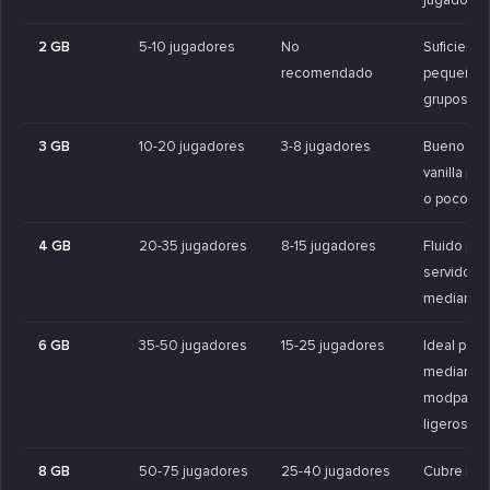
2 GB
5-10 jugadores
No
Suficiente
recomendado
pequeños
grupos vani
3 GB
10-20 jugadores
3-8 jugadores
Bueno par
vanilla p
o pocos m
4 GB
20-35 jugadores
8-15 jugadores
Fluido par
servidores
medianos
6 GB
35-50 jugadores
15-25 jugadores
Ideal par
medianos
modpack
ligeros.
8 GB
50-75 jugadores
25-40 jugadores
Cubre la 