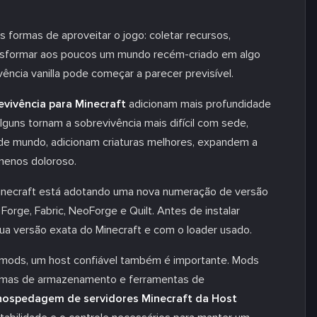
 formas de aproveitar o jogo: coletar recursos,
ransformar aos poucos um mundo recém-criado em algo
ência vanilla pode começar a parecer previsível.
vivência para Minecraft
adicionam mais profundidade
uns tornam a sobrevivência mais difícil com sede,
de mundo, adicionam criaturas melhores, expandem a
menos doloroso.
Minecraft está adotando uma nova numeração de versão
orge, Fabric, NeoForge e Quilt. Antes de instalar
sua versão exata do Minecraft e com o loader usado.
mods, um host confiável também é importante. Mods
stemas de armazenamento e ferramentas de
hospedagem de servidores Minecraft da Host