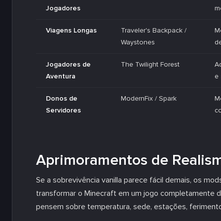
Jogadores
m
Viagens Longas
Traveler's Backpack /
M
Waystones
d
Jogadores de
The Twilight Forest
A
Aventura
e
Donos de
ModernFix / Spark
M
Servidores
c
Aprimoramentos de Realism
Se a sobrevivência vanilla parece fácil demais, os m
transformar o Minecraft em um jogo completamente 
pensem sobre temperatura, sede, estações, ferimento