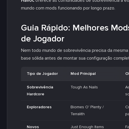
Havoc
oferece às comunidades de sobrevivência a est
mundo com mods funcionando por longo prazo.
Guia Rápido: Melhores Mods
de Jogador
Nem todo mundo de sobrevivência precisa da mesma li
base sólida antes de montar sua configuração complet
Tipo de Jogador
Mod Principal
O
Sobrevivência
Tough As Nails
A
Hardcore
so
Exploradores
Biomes O' Plenty /
Cr
Terralith
pa
Novos
Just Enough Items
Fa