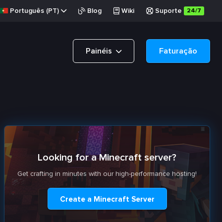
Português (PT)
Blog
Wiki
Suporte
24/7
Painéis
Faturação
Looking for a Minecraft server?
Get crafting in minutes with our high-performance hosting!
Create a Minecraft Server