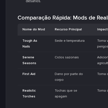
desafios.
Comparação Rápida: Mods de Real
Nome do Mod
Recurso Principal
Impact
Tough As
Sede e temperatura
Torna 
Nails
perigo
Serene
Ciclos sazonais
Adicio
Seasons
agricul
First Aid
Dano por parte do
Torna 
corpo
Realistic
Tochas que se
Torna 
Torches
apagam