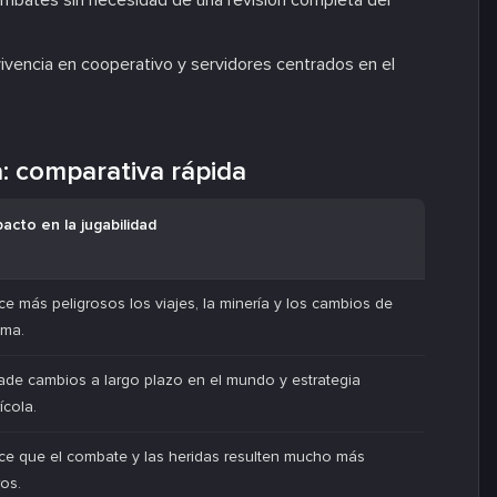
mbates sin necesidad de una revisión completa del
vencia en cooperativo y servidores centrados en el
: comparativa rápida
acto en la jugabilidad
e más peligrosos los viajes, la minería y los cambios de
oma.
de cambios a largo plazo en el mundo y estrategia
ícola.
ce que el combate y las heridas resulten mucho más
os.