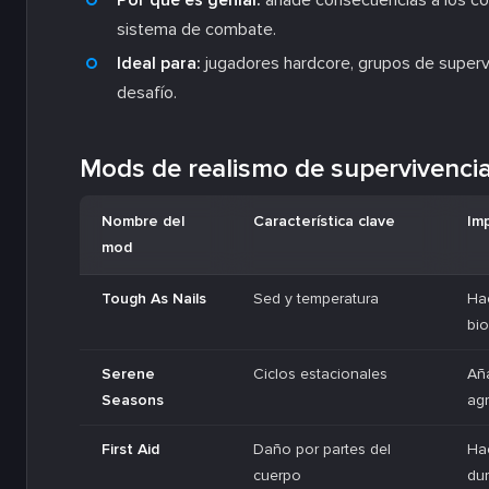
Por qué es genial:
añade consecuencias a los co
sistema de combate.
Ideal para:
jugadores hardcore, grupos de supervi
desafío.
Mods de realismo de supervivencia
Nombre del
Característica clave
Imp
mod
Tough As Nails
Sed y temperatura
Hac
bi
Serene
Ciclos estacionales
Aña
Seasons
agr
First Aid
Daño por partes del
Ha
cuerpo
dur