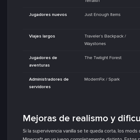
Terralith
Jugadores nuevos
Just Enough Items
Viajes largos
Traveler’s Backpack /
Waystones
Jugadores de
The Twilight Forest
aventuras
Administradores de
ModernFix / Spark
servidores
Mejoras de realismo y dific
Si la supervivencia vanilla se te queda corta, los mods
Minecraft en un juego completamente distinto. Estos m