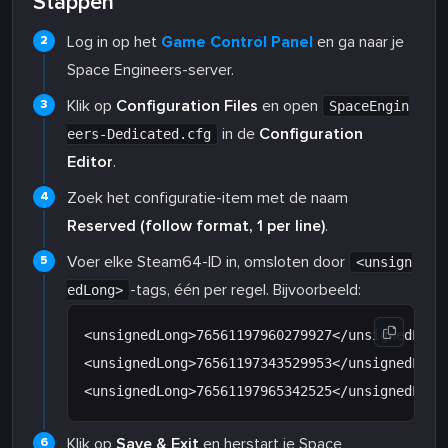
Stappen
Log in op het
Game Control Panel
en ga naar je
Space Engineers-server.
Klik op
Configuration Files
en open
SpaceEngin
in de
Configuration
eers-Dedicated.cfg
Editor
.
Zoek het configuratie-item met de naam
Reserved (follow format, 1 per line)
.
Voer elke Steam64-ID in, omsloten door
<unsign
-tags, één per regel. Bijvoorbeeld:
edLong>
<unsignedLong>76561197960279927</unsignedLong>
<unsignedLong>76561197343529953</unsignedLong>
Klik op
Save & Exit
en herstart je Space