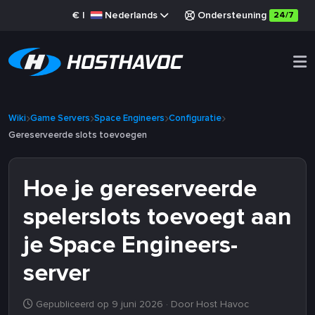
€
|
Nederlands
Ondersteuning
24/7
Wiki
Game Servers
Space Engineers
Configuratie
Gereserveerde slots toevoegen
Hoe je gereserveerde
spelerslots toevoegt aan
je Space Engineers-
server
Gepubliceerd op 9 juni 2026
· Door Host Havoc