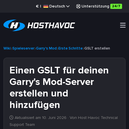
€
|
Deutsch
Unterstützung
24/7
Wiki
Spieleserver
Garry's Mod
Erste Schritte
GSLT erstellen
Einen GSLT für deinen
Garry's Mod-Server
erstellen und
hinzufügen
Aktualisiert am 10. Juni 2026
· Von Host Havoc Technical
Support Team