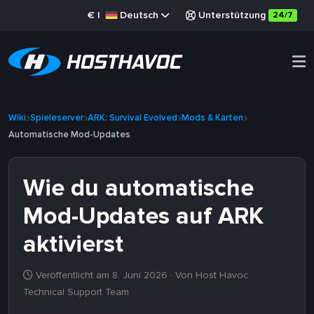
€
|
Deutsch
Unterstützung
24/7
Wiki
Spieleserver
ARK: Survival Evolved
Mods & Karten
Automatische Mod-Updates
Wie du automatische
Mod-Updates auf ARK
aktivierst
Veröffentlicht am 8. Juni 2026
· Von Host Havoc
Technical Support Team