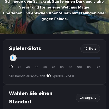
Schmiede dein Schicksal: Starte einen Dark and Light-
Server und forme eine Welt aus Magie,
Überleben und epischen Abenteuern mit Freunden oder
gegen Feinde.
Spieler-Slots
10 Slots
10
25
40
50
60
70
80
90
100
110
127
10
Sie haben ausgewählt
Spieler-Slots!
Wählen Sie einen
Chicago, IL
Standort