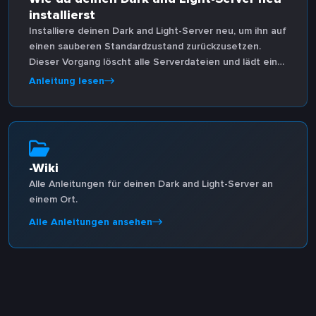
installierst
Installiere deinen Dark and Light-Server neu, um ihn auf
einen sauberen Standardzustand zurückzusetzen.
Dieser Vorgang löscht alle Serverdateien und lädt eine
neue Kopie über das Host Havoc Game Control Panel
Anleitung lesen
herunter.
-Wiki
Alle Anleitungen für deinen Dark and Light-Server an
einem Ort.
Alle Anleitungen ansehen