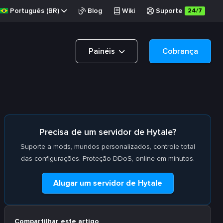
Português (BR)
Blog
Wiki
Suporte
24/7
Painéis
Cobrança
Precisa de um servidor de Hytale?
Suporte a mods, mundos personalizados, controle total
das configurações. Proteção DDoS, online em minutos.
Alugar um servidor de Hytale
Compartilhar este artigo