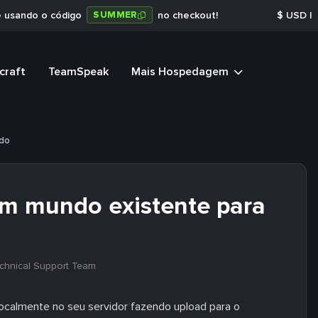
SUMMER
e usando o código
no checkout!
$
USD
|
craft
TeamSpeak
Mais Hospedagem
ndo
m mundo existente para
chnical Support Team
ocalmente no seu servidor fazendo upload para o