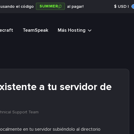
SUMMER
a usando el código
al pagar!
$
USD
|
ecraft
TeamSpeak
Más Hosting
stente a tu servidor de
hnical Support Team
calmente en tu servidor subiéndolo al directorio