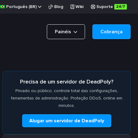
Português (BR)
Blog
Wiki
Suporte
24/7
Painéis
Cobrança
Precisa de um servidor de DeadPoly?
Privado ou público, controle total das configurações,
ferramentas de administração. Proteção DDoS, online em
minutos.
Alugar um servidor de DeadPoly