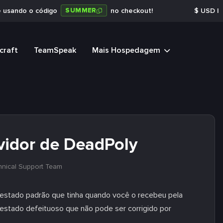
SUMMER
e usando o código
no checkout!
$
USD
|
craft
TeamSpeak
Mais Hospedagem
vidor de DeadPoly
hnical Support Team
o estado padrão que tinha quando você o recebeu pela
m estado defeituoso que não pode ser corrigido por