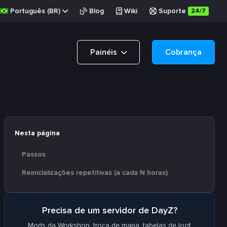
Português (BR)
Blog
Wiki
Suporte
24/7
Painéis
Cobrança
Nesta página
Passos
Reinicializações repetitivas (a cada N horas)
Precisa de um servidor de DayZ?
Mods da Workshop, troca de mapa, tabelas de loot