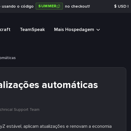
SUMMER
e usando o código
no checkout!
$
USD
|
craft
TeamSpeak
Mais Hospedagem
tomáticas
alizações automáticas
chnical Support Team
yZ estável, aplicam atualizações e renovam a economia