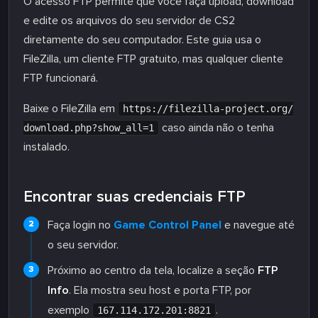
O acesso FTP permite que você faça upload, download
e edite os arquivos do seu servidor de CS2
diretamente do seu computador. Este guia usa o
FileZilla, um cliente FTP gratuito, mas qualquer cliente
FTP funcionará.
Baixe o FileZilla em
https://filezilla-project.org/
caso ainda não o tenha
download.php?show_all=1
instalado.
Encontrar suas credenciais FTP
Faça login no
Game Control Panel
e navegue até
o seu servidor.
Próximo ao centro da tela, localize a seção
FTP
Info
. Ela mostra seu host e porta FTP, por
exemplo
.
167.114.172.201:8821