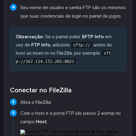
Seu nome de usuário e senha FTP são os mesmos
que suas credenciais de login no painel de jogos.
Observação:
Se o painel exibir
SFTP Info
em
vez de
FTP Info
, adicione
antes do
sftp://
host ao inseri-lo no FileZilla, por exemplo
sft
.
p://167.114.172.201:8821
Conectar no FileZilla
Abra o FileZilla.
Cole o host e a porta FTP (do passo 2 acima) no
campo
Host
.