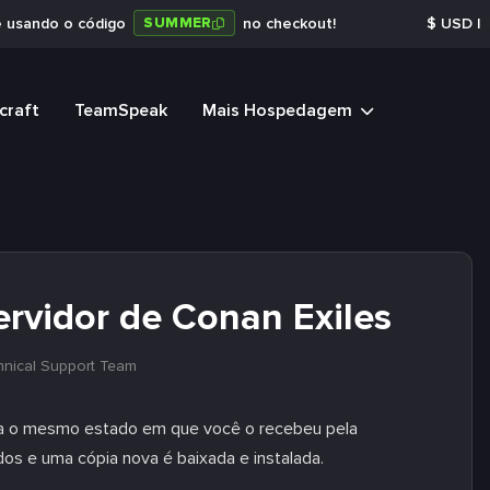
SUMMER
e usando o código
no checkout!
$
USD
|
craft
TeamSpeak
Mais Hospedagem
ervidor de Conan Exiles
hnical Support Team
para o mesmo estado em que você o recebeu pela
dos e uma cópia nova é baixada e instalada.