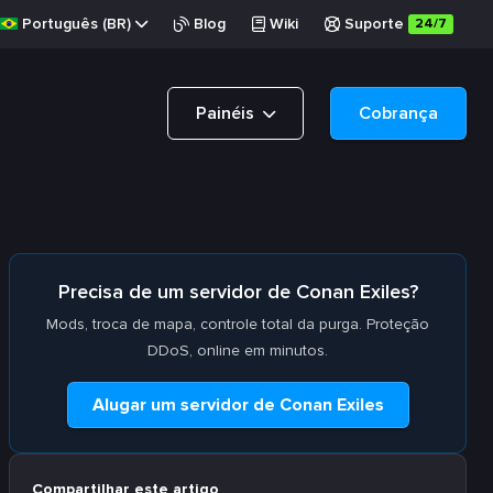
Português (BR)
Blog
Wiki
Suporte
24/7
Painéis
Cobrança
Precisa de um servidor de Conan Exiles?
Mods, troca de mapa, controle total da purga. Proteção
DDoS, online em minutos.
Alugar um servidor de Conan Exiles
Compartilhar este artigo