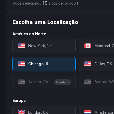
10
Você selecionou
slots de jogador!
Escolha uma Localização
América do Norte
New York, NY
Montreal,
Chicago, IL
Dallas, TX
Atlanta, GA
Seattle, W
Esgotado
Europa
London, UK
Amsterdam