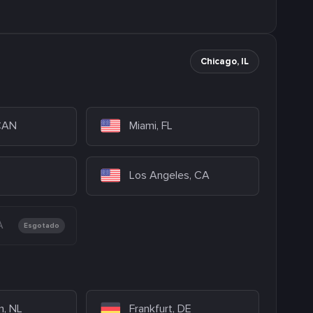
Chicago, IL
 CAN
Miami, FL
Los Angeles, CA
A
Esgotado
, NL
Frankfurt, DE