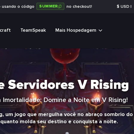
SUMMER
e usando o código
no checkout!
$
USD
|
craft
TeamSpeak
Mais Hospedagem
Servidores V Rising
 Imortalidade: Domine a Noite em V Rising!
ng, um jogo que mergulha você no abraço sombrio do
nquanto molda seu destino e conquista a noite.