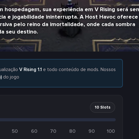
m hospedagem, sua experiência em V Rising será se
ia e jogabilidade ininterrupta. A Host Havoc oferece
ersiva pelo reino da imortalidade, onde cada sombra
a seu destino.
ualização
V Rising 1.1
e todo conteúdo de mods. Nossos
)
do jogo
10 Slots
50
60
70
80
90
100