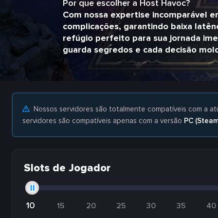
Por que escolher a Host Havoc?
Com nossa expertise incomparável e
complicações, garantindo baixa latênc
refúgio perfeito para sua jornada im
guarda segredos e cada decisão mold
Nossos servidores são totalmente compatíveis com a at
servidores são compatíveis apenas com a versão
PC (Steam
Slots de Jogador
10
15
20
25
30
35
40