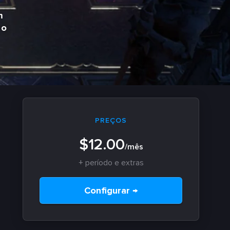
m
 o
PREÇOS
$12.00
/mês
+ período e extras
Configurar →