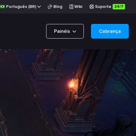
Português (BR)
Blog
Wiki
Suporte
24/7
Painéis
Cobrança