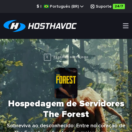
$
|
Português (BR)
Suporte
24/7
Escolher outro jogo
Hospedagem de Servidores
The Forest
Sobreviva ao desconhecido: Entre no coração de