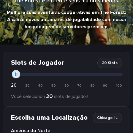
The Forest e enfrente seus maiores medos.
Melhore suas aventuras cooperativas em The Forest:
Alcance novos patamares de jogabilidade com nossa
hospedagem de servidores premium.
Slots de Jogador
20 Slots
20
30
40
50
60
70
80
90
100
20
Você selecionou
slots de jogador!
Escolha uma Localização
Chicago, IL
América do Norte