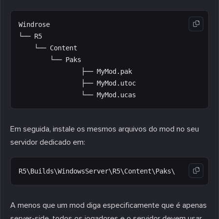
Windrose

└── R5

    └── Content

        └── Paks

                ├── MyMod.pak

                ├── MyMod.utoc

Em seguida, instale os mesmos arquivos do mod no seu
servidor dedicado em:
A menos que um mod diga especificamente que é apenas
server-side, todos os jogadores e o servidor devem usar