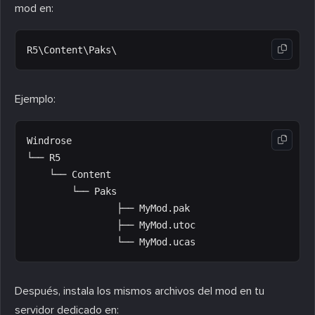
mod en:
Ejemplo:
Windrose

└── R5

    └── Content

        └── Paks

                ├── MyMod.pak

                ├── MyMod.utoc

Después, instala los mismos archivos del mod en tu
servidor dedicado en: