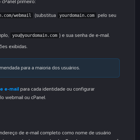
cPanel primeiro:
(substitua
pelo seu
n.com/webmail
yourdomain.com
mplo,
) e sua senha de e-mail.
you@yourdomain.com
ões exibidas.
endada para a maioria dos usuários.
e e-mail
para cada identidade ou configurar
lo webmail ou cPanel.
endereço de e-mail completo como nome de usuário