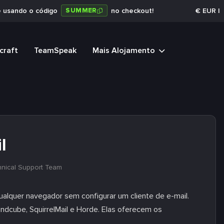
SUMMER
e usando o código
no checkout!
€
EUR
|
craft
TeamSpeak
Mais Alojamento
l
hnical Support Team
ualquer navegador sem configurar um cliente de e-mail.
undcube, SquirrelMail e Horde. Elas oferecem os