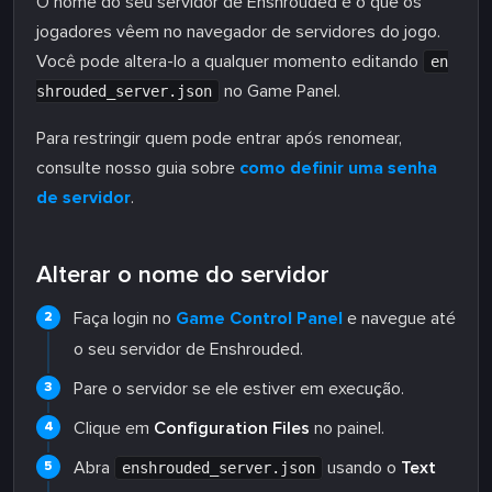
O nome do seu servidor de Enshrouded é o que os
jogadores vêem no navegador de servidores do jogo.
Você pode altera-lo a qualquer momento editando
en
no Game Panel.
shrouded_server.json
Para restringir quem pode entrar após renomear,
consulte nosso guia sobre
como definir uma senha
de servidor
.
Alterar o nome do servidor
Faça login no
Game Control Panel
e navegue até
o seu servidor de Enshrouded.
Pare o servidor se ele estiver em execução.
Clique em
Configuration Files
no painel.
Abra
usando o
Text
enshrouded_server.json