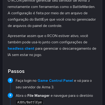
O RCON permite gerenciar seu servidor de Arma 3
remotamente com ferramentas como o BattleWarden.
A configuração é feita por meio de um arquivo de
configuração do BattlEye que você cria no gerenciador
de arquivos do painel de controle.
Apresentar assim que o RCON estiver ativo, você
também pode usá-lo junto com configurações de
headless client
para gerenciar o descarregamento de
IA sem estar no jogo.
Passos
Faça login no
Game Control Panel
e vá para o
seu servidor de Arma 3.
Abra o
File Manager
e navegue para o diretório
.
A3DS/BattlEye