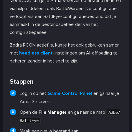
Met RCON kun je je Arma 3-server op afstand beheren
via hulpmiddelen zoals BattleWarden. De configuratie
verloopt via een BattlEye-configuratiebestand dat je
aanmaakt in de bestandsbeheerder van het
configuratiepaneel.
Zodra RCON actief is, kun je het ook gebruiken samen
met
headless client
-instellingen om AI-offloading te
beheren zonder in het spel te zijn.
Stappen
Log in op het
Game Control Panel
en ga naar je
Arma 3-server.
Open de
File Manager
en ga naar de map
A3DS/
.
BattlEye
Maak een nieuw bestand aan: