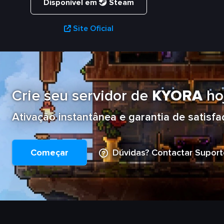
Disponível em
Steam
Site Oficial
Crie seu servidor de
KYORA
ho
Ativação instantânea e garantia de satisfa
Começar
Dúvidas? Contactar Suport