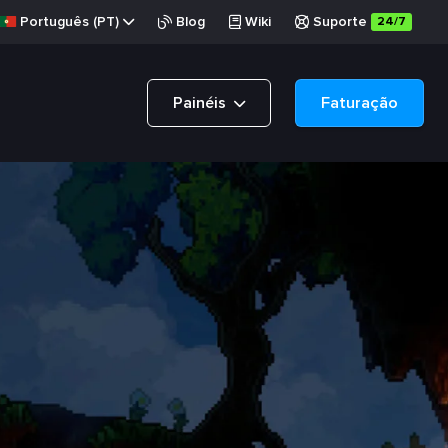
Português (PT)
Blog
Wiki
Suporte
24/7
Painéis
Faturação