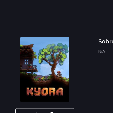
Sobr
N/A