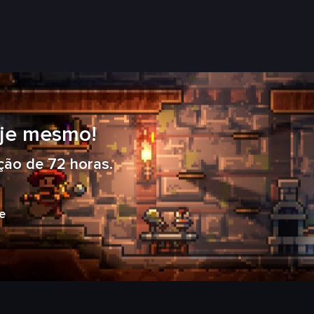
je mesmo!
ção de 72 horas.
e