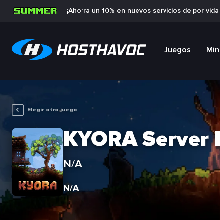
¡Ahorra un 10% en nuevos servicios de por vid
Juegos
Min
Elegir otro juego
KYORA Server 
N/A
N/A