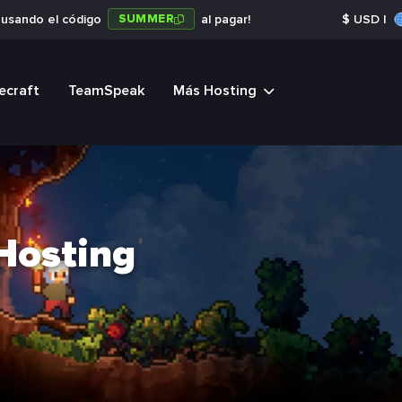
SUMMER
a usando el código
al pagar!
$
USD
|
ecraft
TeamSpeak
Más Hosting
Hosting