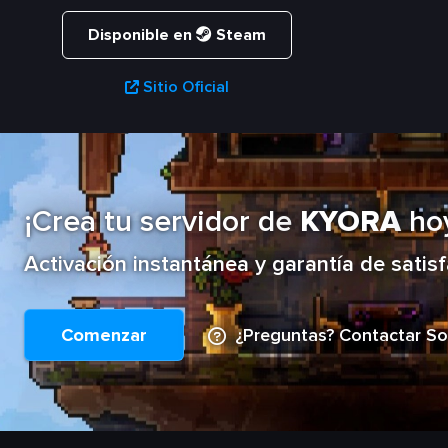
Disponible en
Steam
Sitio Oficial
¡Crea tu servidor de
KYORA
ho
Activación instantánea y garantía de satis
Comenzar
¿Preguntas? Contactar So