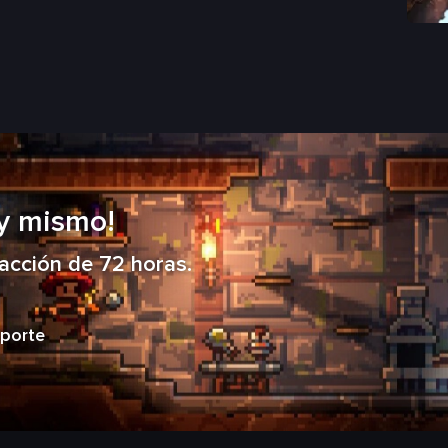
y mismo!
facción de 72 horas.
porte