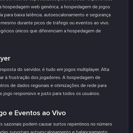
io da hospedagem web genérica, a hospedagem de jogos
da para baixa latência, autoescalonamento e segurança
 mesmo durante picos de tráfego ou eventos ao vivo.
 negócios únicos que diferenciam a hospedagem de
ayer
esposta do servidor, é tudo em jogos multiplayer. Alta
levar à frustração dos jogadores. A hospedagem de
ntros de dados regionais e otimizações de rede para
o jogo responsivo e justo para todos os usuários.
ego e Eventos ao Vivo
os sazonais podem causar surtos repentinos no número
zadas suportam autoescalonamento e balanceamento