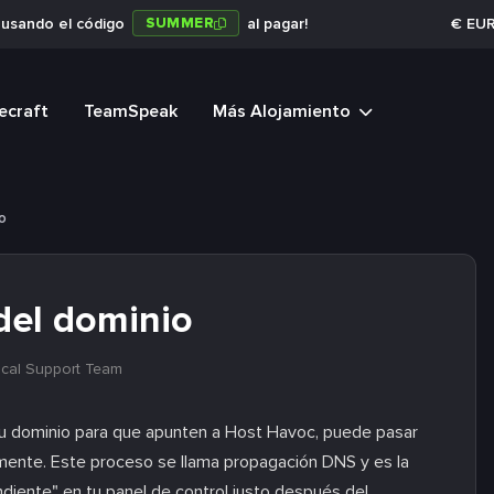
SUMMER
a usando el código
al pagar!
€
EU
ecraft
TeamSpeak
Más Alojamiento
o
del dominio
ical Support Team
tu dominio para que apunten a Host Havoc, puede pasar
mente. Este proceso se llama propagación DNS y es la
diente" en tu panel de control justo después del